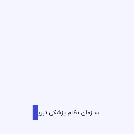
1405/04/11
5 امتیاز
عفونت های دستگاه گوارشی
آقای دکتر سید مهدی حق ددست
سازمان نظام پزشکی تبریز